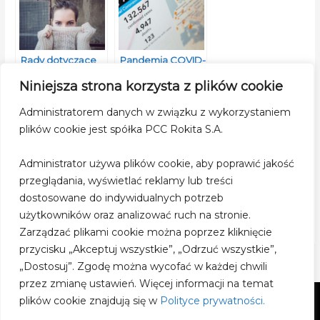
Rady dotyczące
Pandemia COVID-
kwarantanny
19 – fakty i mity
Niniejsza strona korzysta z plików cookie
Administratorem danych w związku z wykorzystaniem
plików cookie jest spółka PCC Rokita S.A.
Administrator używa plików cookie, aby poprawić jakość
Odporność
przeglądania, wyświetlać reklamy lub treści
zbiorowa, a
koronawirus
dostosowane do indywidualnych potrzeb
SARS-CoV-2
użytkowników oraz analizować ruch na stronie.
Zarządzać plikami cookie można poprzez kliknięcie
przycisku „Akceptuj wszystkie”, „Odrzuć wszystkie”,
„Dostosuj”. Zgodę można wycofać w każdej chwili
przez zmianę ustawień. Więcej informacji na temat
plików cookie znajdują się w
Polityce prywatności.
Copyright © 2026
portal-dezynfekcja.pl