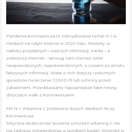
Pandemia koronawirusa to zdecydowanie temat nr 1 w
mediach na całym świecie w 2020 roku. Niestety, w
natłoku przydatnych i ważnych informacji, media – a
zwłaszcza internet – serwują nam również wiele
niesprawdzonych, niepotwierdzonych, a czasem po prostu
fałszywych informacji. Wiele z nich dotyczy rzekomych
sposobów na leczenie COVID-19 lub ochrony przed
zakażeniem. Przedstawiamy najważniejsze fake-newsy
dotyczące walki z koronawirusem.
Mit nr 1: Witamina C podawana dużych dawkach leczy
koronawirusa
Mityczna skuteczność leczenia schorzeń witaminą C nie
ma żadnego potwierdzenia w wynikach badań. Również w