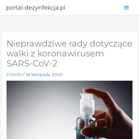
Przejdź
Głów
portal-dezynfekcja.pl
do
men
treści
Nieprawdziwe rady dotyczące
walki z koronawirusem
SARS-CoV-2
COVID
/
18 listopada 2020