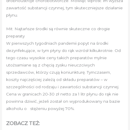
drobnoustroje chorobotwórcze. Mówiąc wprost: im wyższa
zawartość substancji czynnej, tym skuteczniejsze działanie
płynu.
Mit: Najtańsze środki są równie skuteczne co drogie
preparaty
W pierwszych tygodniach pandemii popyt na środki
dezynfekujące, w tym płyny do rąk wzrósł kilkukrotnie. Od
tego czasu wysokie ceny takich preparatów mylnie
utożsamiane są z chęcią zysku nieuczciwych
sprzedawców, którzy czują koniunkturę. Tymczasem,
koszty najczęściej zależą od składu preparatów – w
szczególności od rodzaju i zawartości substancji czynnej.
Cena w granicach 20-30 zł netto za 1 litr płynu do rąk nie
powinna dziwić, jeżeli został on wyprodukowany na bazie
alkoholu o stężeniu powyżej 70%.
ZOBACZ TEŻ: