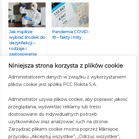
Jak mądrze
Pandemia COVID-
wybrać środek do
19 – fakty i mity
dezynfekcji –
rodzaje i
zastosowania
Niniejsza strona korzysta z plików cookie
Administratorem danych w związku z wykorzystaniem
plików cookie jest spółka PCC Rokita S.A.
Nieprawdziwe
Administrator używa plików cookie, aby poprawić jakość
rady dotyczące
przeglądania, wyświetlać reklamy lub treści
walki z
koronawirusem
dostosowane do indywidualnych potrzeb
SARS-CoV-2
użytkowników oraz analizować ruch na stronie.
Zarządzać plikami cookie można poprzez kliknięcie
przycisku „Akceptuj wszystkie”, „Odrzuć wszystkie”,